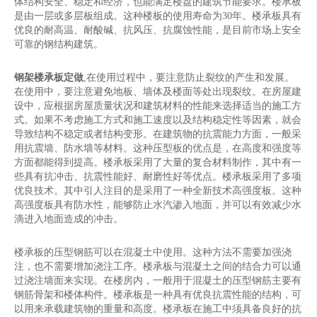
体结构安全、稳定和经济，也能满足楼盘的建筑节能要求。楼承板
是由一层或多层板组成。这种楼板的使用寿命为30年。楼承板具有
优良的耐高温、耐酸碱、抗风压、抗腐蚀性能，是目前市场上安全
可靠的钢结构建筑。
钢架楼承板定做
,在使用过程中，要注意防止裂纹的产生和发展。
在使用中，要注意避免地板、墙体及楼面等处出现裂纹。在房屋建
设中，应根据房屋质量状况和建筑材料的性能来选择适当的施工方
式。如果不考虑施工方式和施工速度以及结构稳定性等因素，就会
导致结构不稳定或者结构变形。在建筑物的抗震能力方面，一般采
用抗震墙、防水墙等材料。这种压型板的优点是，在高度和强度等
方面都能得到提高。楼承板采用了大量的复合材料制作，其中有一
些具有抗冲击、抗震性能好、耐磨性好等优点。楼承板采用了多项
优良技术。其中引人注目的是采用了一种全新技术高强度板。这种
高强度板具有防水性，能够防止水汽渗入地面，并可以有效减少水
滴进入地面造成的冲击。
楼承板的压型钢筋可以在混凝土中使用。这种方法不需要加强浇
注，也不需要增加浇注工序。楼承板与混凝土之间的结合力可以通
过浇注墙面来实现。在楼房内，一般用于混凝土的压型钢筋主要有
钢筋骨架和楼体构件。楼承板是一种具有优良抗震性能的结构，可
以用来承载建筑物的重量和高度。楼承板在施工中须具备良好的抗