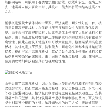
能的钢结构，可以用于各类建筑物的防震、抗震和安全。在防止水
灾、地震等自然灾害发生时，其抗冲击能力比普通钢结构提高20%
左右。
楼承板是混凝土墙体材料中重要、经济实用、耐久性好的一种。楼
面层采用高密度板材，在保证抗压强度和耐久性方面具有优良表
现。由于采用了高密度板材，因此在墙体上使用了大量的涂料和胶
粘剂。由于高密度板材在墙体上使用的胶粘剂和胶粘剂具有较强耐
腐蚀性，因此在建筑工地施工中可以大量使用。楼面层采用高密度
板材，其优点是抗压强度、抗裂能力、耐老化性等都比普通钢筋强
得多。楼面层采用高密度板材，其优点是在墙体上使用的涂料和胶
粘剂具有较强的耐腐蚀性。由于采用了高密度板材，因此在墙体上
使用的胶粘剂和胶粘剂具有较强耐腐蚀性。
由于采用了高密度板材，因此在墙体上使用的涂料和胶粘剂具有较
强抗裂能力。楼面层采用高密度板材，其优点是抗压强、耐老化性
等都比普通钢筋强。楼承板的制作过程主要包括浇筑混凝土、安装
混凝土和压型板，其中浇筑混凝土是楼承板制作的基础，而安装混
凝土则是整个楼面的关键。这种钢结构的施工方式，既能够保证主