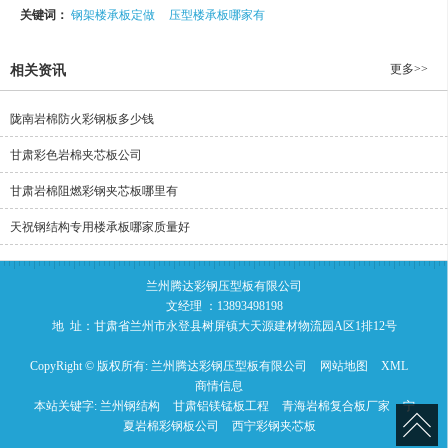
关键词：
钢架楼承板定做
压型楼承板哪家有
更多>>
相关资讯
陇南岩棉防火彩钢板多少钱
甘肃彩色岩棉夹芯板公司
甘肃岩棉阻燃彩钢夹芯板哪里有
天祝钢结构专用楼承板哪家质量好
兰州腾达彩钢压型板有限公司
文经理 ：13893498198
地 址：甘肃省兰州市永登县树屏镇大天源建材物流园A区1排12号
CopyRight © 版权所有:
兰州腾达彩钢压型板有限公司
网站地图
XML
商情信息
本站关键字:
兰州钢结构
甘肃铝镁锰板工程
青海岩棉复合板厂家
宁
夏岩棉彩钢板公司
西宁彩钢夹芯板