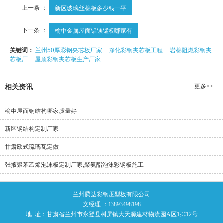
上一条 ：
新区玻璃丝棉板多少钱一平
下一条 ：
榆中金属屋面铝镁锰板哪家有
关键词：
兰州50厚彩钢夹芯板厂家
净化彩钢夹芯板工程
岩棉阻燃彩钢夹
芯板厂
屋顶彩钢夹芯板生产厂家
更多>>
相关资讯
榆中屋面钢结构哪家质量好
新区钢结构定制厂家
甘肃欧式琉璃瓦定做
张掖聚苯乙烯泡沫板定制厂家,聚氨酯泡沫彩钢板施工
兰州腾达彩钢压型板有限公司
文经理 ：13893498198
地 址：甘肃省兰州市永登县树屏镇大天源建材物流园A区1排12号