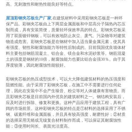
高、无刺激性和耐热性能良好等特点。
屋顶彩钢夹芯板生产厂家
,在建筑材料中采用彩钢夹芯板是一种环
保产品。彩钢夹芯板由上下两层金属面板和中层高分子隔热内芯压
制而成，具有安装简便，质量轻环保效率高的特点。彩钢夹芯板采
用了双面镀锌钢板，可以有效地防止灰尘、废气、污染物等对建筑
物造成危害。彩钢夹芯板是在钢材中加入适当量金属元素，使其具
有强度、韧性和耐腐蚀能力等特性后制成的。目前我国优良墙体材
料主要包括钢筋混凝土、铝合金、镁合金和水泥砂浆等。钢筋混凝
土的强度是钢材的10倍，耐腐蚀能力也要比铝合金强30％。由于其
厚度较薄，因此耐腐蚀性能较好。
彩钢夹芯板的热压成型技术，可以大大降低建筑材料的热压强度和
阻燃性能。由于采用了彩钢夹芯板，在施工中不需要进行任何处
理，因此在安装中不会产生噪音、粉尘等对人体健康有害物质。而
且彩钢夹芯板是目前国内外优良的建筑材料之一。钢结构安装后，
应及时进行拆除、修复和更换。这种产品应用于建筑工程，具有广
阔的市场前景。这种彩钢夹芯板的特点是①材料的选择采用了不锈
钢、碳素纤维和金属面板，并且具有较高强度，耐磨性好；②材质
的选择采用无铬或无镍复合材料制作而成，可以保证其耐腐蚀性
能；③使用时间长、表面光洁度高。