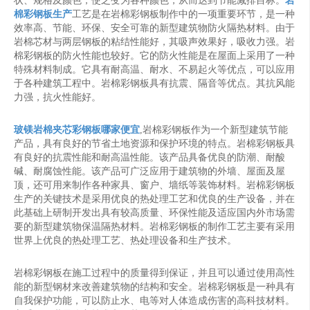
状、规格及颜色，使之变为各种颜色，从而达到节能减排目标。
岩
棉彩钢板生产
工艺是在岩棉彩钢板制作中的一项重要环节，是一种
效率高、节能、环保、安全可靠的新型建筑物防火隔热材料。由于
岩棉芯材与两层钢板的粘结性能好，其吸声效果好，吸收力强。岩
棉彩钢板的防火性能也较好。它的防火性能是在屋面上采用了一种
特殊材料制成。它具有耐高温、耐水、不易起火等优点，可以应用
于各种建筑工程中。岩棉彩钢板具有抗震、隔音等优点。其抗风能
力强，抗火性能好。
玻镁岩棉夹芯彩钢板哪家便宜
,岩棉彩钢板作为一个新型建筑节能
产品，具有良好的节省土地资源和保护环境的特点。岩棉彩钢板具
有良好的抗震性能和耐高温性能。该产品具备优良的防潮、耐酸
碱、耐腐蚀性能。该产品可广泛应用于建筑物的外墙、屋面及屋
顶，还可用来制作各种家具、窗户、墙纸等装饰材料。岩棉彩钢板
生产的关键技术是采用优良的热处理工艺和优良的生产设备，并在
此基础上研制开发出具有较高质量、环保性能及适应国内外市场需
要的新型建筑物保温隔热材料。岩棉彩钢板的制作工艺主要有采用
世界上优良的热处理工艺、热处理设备和生产技术。
岩棉彩钢板在施工过程中的质量得到保证，并且可以通过使用高性
能的新型钢材来改善建筑物的结构和安全。岩棉彩钢板是一种具有
自我保护功能，可以防止水、电等对人体造成伤害的高科技材料。