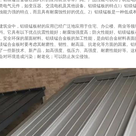
类电气元件，如变压器、交流电机及其他设备。铝镁锰板的特点1）铝镁
蚀能力强的特点，而且具有耐腐蚀性好的优点。2）铝镁锰板是一种低成
建筑业中，铝镁锰板材的应用已经广泛地应用于住宅、办公楼、商业等领
料。它具有以下优点抗震性能好；耐腐蚀强度高；防火性能好。铝镁锰板
，安全环保的屋面材料。铝镁锰合金板的加工性能，是由铝合金材料表面
镁锰合金板时要考虑其耐磨性、韧性、耐高温、抗老化等方面的因素。铝
了一些新技术、新产品，如高强度、低压力、高强度、耐磨性能好等。这
会对环境造成污染；耐老化；可以防止灰尘侵蚀。