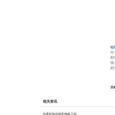
铝
中
程
蚀
处
关
相关资讯
临夏机制岩棉彩钢板工程