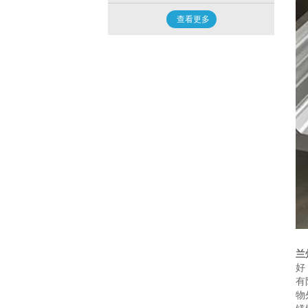
查看更多
兰
好
有
物