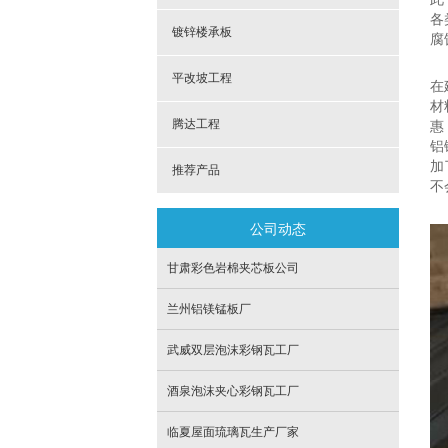
各
镀锌楼承板
腐
平改坡工程
在
材
腾达工程
惠
铝
加
推荐产品
不
公司动态
甘肃彩色岩棉夹芯板公司
兰州铝镁锰板厂
武威双层泡沫彩钢瓦工厂
酒泉泡沫夹心彩钢瓦工厂
临夏屋面琉璃瓦生产厂家