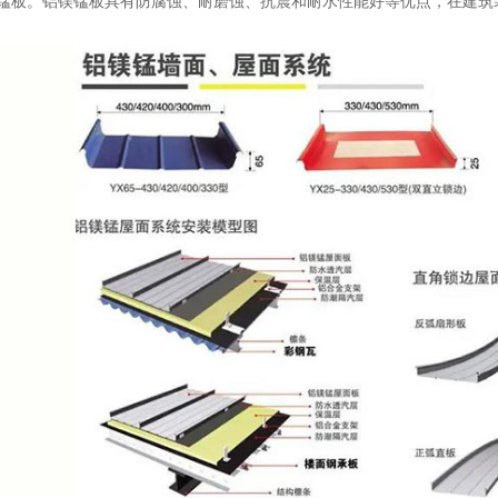
锰板。铝镁锰板具有防腐蚀、耐磨蚀、抗震和耐水性能好等优点，在建筑