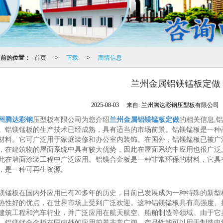
当前的位置：
首页
下载
商情信息
>
>
兰州金属铝镁锰板定做
2025-08-03
来自:
兰州腾达彩钢压型板有限公司
州腾达彩钢
压型板有限公司为您介绍
兰州金属铝镁锰板定做
的相关信息,
。铝镁锰板的生产技术已经成熟，具有适当的市场前景。铝镁锰板是一种
材料。它可广泛用于家庭装修和办公室内装饰。在国外，铝镁锰板已被广
，在建筑物的屋面系统中具有较大优势，因此在屋面系统中应用也很广泛
此在墙面涂装工程中广泛应用。铝镁合金板是一种非常环保的材料，它具
，是一种可再生资源。
镁锰板在国内外应用已有20多年的历史，目前已发展成为一种特殊的新
热性好的优点，在世界市场上受到广泛欢迎。这种铝镁锰板具有高强度、
建筑工程和汽车行业，并广泛应用在航天航空、船舶制造等领域。由于它
，铝镁锰合金板在国内外的应用前景非常广阔。产品性能可以用于制造电