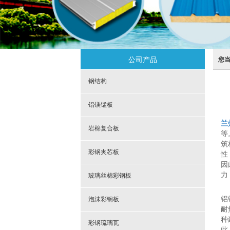
公司产品
您
钢结构
铝镁锰板
兰
岩棉复合板
等
筑
彩钢夹芯板
性
因
力
玻璃丝棉彩钢板
铝
泡沫彩钢板
耐
种
彩钢琉璃瓦
此